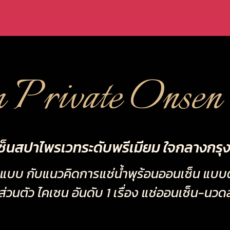
n Private Onsen
ซ็นสปาไพรเวทระดับพรีเมียม ใจกลางกรุ
บ กับแนวคิดการแช่น้ำพุร้อนออนเซ็น แบบต้นต
ตัว ไคเซน อันดับ 1 เรื่อง แช่ออนเซ็น-นวดส