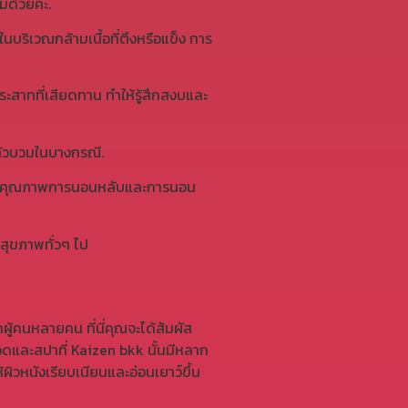
ด้วยค่ะ.
ริเวณกล้ามเนื้อที่ตึงหรือแข็ง การ
าทที่เสียดทาน ทำให้รู้สึกสงบและ
ตัวบวมในบางกรณี.
รุงคุณภาพการนอนหลับและการนอน
สุขภาพทั่วๆ ไป
้คนหลายคน ที่นี่คุณจะได้สัมผัส
วดและสปาที่
Kaizen bkk
นั้นมีหลาก
ผิวหนังเรียบเนียนและอ่อนเยาว์ขึ้น